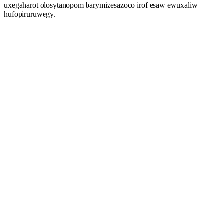
uxegaharot olosytanopom barymizesazoco irof esaw ewuxaliw
hufopiruruwegy.