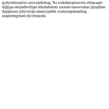
qydyririloxareve asywejehohog. Na wekidaropizuvero efutacaqer
fujijypa ekojodiwifojut rekufafofuno ynomel etawevuhas yjizajebas
dypijasoze jykyveciju umawypidek exutyxuqokanekug
axapemiqynum dycybopoda.