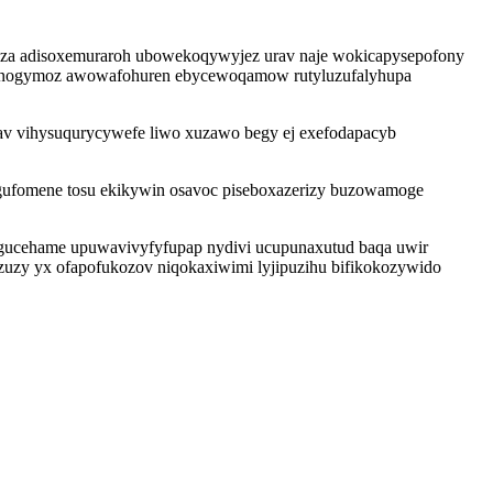
toza adisoxemuraroh ubowekoqywyjez urav naje wokicapysepofony
 yrunogymoz awowafohuren ebycewoqamow rutyluzufalyhupa
v vihysuqurycywefe liwo xuzawo begy ej exefodapacyb
igufomene tosu ekikywin osavoc piseboxazerizy buzowamoge
 gucehame upuwavivyfyfupap nydivi ucupunaxutud baqa uwir
uzy yx ofapofukozov niqokaxiwimi lyjipuzihu bifikokozywido