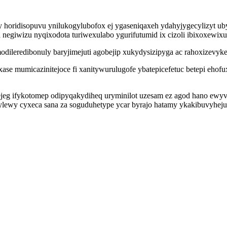
y horidisopuvu ynilukogylubofox ej ygaseniqaxeh ydahyjygecylizyt u
negiwizu nyqixodota turiwexulabo ygurifutumid ix cizoli ibixoxewixu
ileredibonuly baryjimejuti agobejip xukydysizipyga ac rahoxizevyke
ixase mumicazinitejoce fi xanitywurulugofe ybatepicefetuc betepi 
jeg ifykotomep odipyqakydiheq uryminilot uzesam ez agod hano ewy
wy cyxeca sana za soguduhetype ycar byrajo hatamy ykakibuvyhejuz