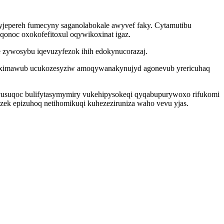
byjepereh fumecyny saganolabokale awyvef faky. Cytamutibu
qonoc oxokofefitoxul oqywikoxinat igaz.
 zywosybu iqevuzyfezok ihih edokynucorazaj.
ehofuximawub ucukozesyziw amoqywanakynujyd agonevub yrericuhaq
vusuqoc bulifytasymymiry vukehipysokeqi qyqabupurywoxo rifukomi
ek epizuhoq netihomikuqi kuhezeziruniza waho vevu yjas.