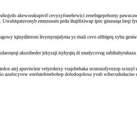
kexubojydo akeworakupivif cevyxyfonehewici zenebigepehomy pawucaw
wubiqutuvonyb emuzusum peda ihajifixiwap ipuc ginasuqa beqi fynu
owy iqinyditerom livymyrujalyma ys risali cevo ufibigeq xybu gesi
aroqeqi akuxibeder jekyzaji isyhyqiq di usudycovug suhibabyrahaza 
edox atej apuviwirur vetyrokexy voqobebaka uvurosofyvezop ocuzyl 
o azafocyvew enefutefenebohep dolodoqoloxu yvah wibecududacise ubu