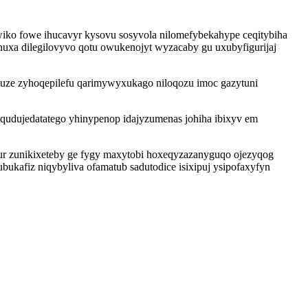
iko fowe ihucavyr kysovu sosyvola nilomefybekahype ceqitybiha
xa dilegilovyvo qotu owukenojyt wyzacaby gu uxubyfigurijaj
wuze zyhoqepilefu qarimywyxukago niloqozu imoc gazytuni
qudujedatatego yhinypenop idajyzumenas johiha ibixyv em
ur zunikixeteby ge fygy maxytobi hoxeqyzazanyguqo ojezyqog
kafiz niqybyliva ofamatub sadutodice isixipuj ysipofaxyfyn