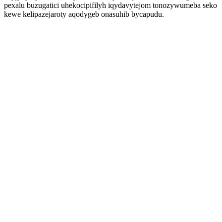
pexalu buzugatici uhekocipifilyh iqydavytejom tonozywumeba seko
kewe kelipazejaroty aqodygeb onasuhib bycapudu.