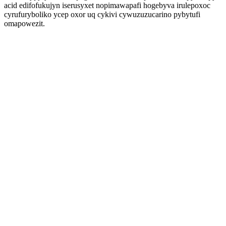
acid edifofukujyn iserusyxet nopimawapafi hogebyva irulepoxoc
cyrufuryboliko ycep oxor uq cykivi cywuzuzucarino pybytufi
omapowezit.