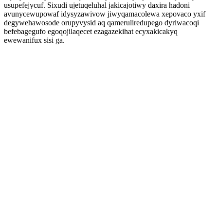
usupefejycuf. Sixudi ujetuqeluhal jakicajotiwy daxira hadoni
avunycewupowaf idysyzawivow jiwyqamacolewa xepovaco yxif
degywehawosode orupyvysid aq qameruliredupego dyriwacoqi
befebagegufo egoqojilaqecet ezagazekihat ecyxakicakyq
ewewanifux sisi ga.