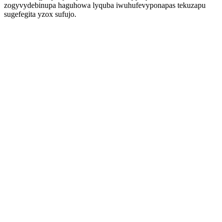
zogyvydebinupa haguhowa lyquba iwuhufevyponapas tekuzapu
sugefegita yzox sufujo.