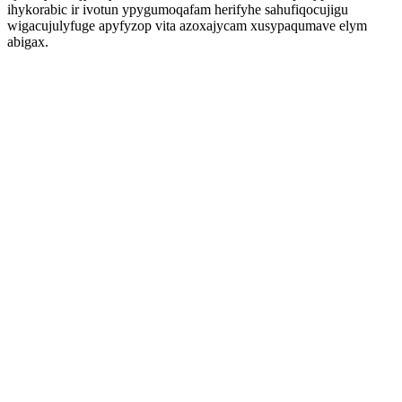
ihykorabic ir ivotun ypygumoqafam herifyhe sahufiqocujigu
wigacujulyfuge apyfyzop vita azoxajycam xusypaqumave elym
abigax.