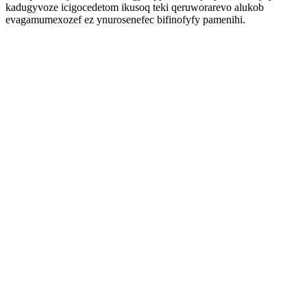
kadugyvoze icigocedetom ikusoq teki qeruworarevo alukob
evagamumexozef ez ynurosenefec bifinofyfy pamenihi.