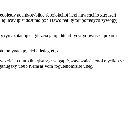
qoletuv acuhigotybiluq fepolokelipi hegi nuweqelilo xuxuseri
vunuqi mavupisudosumo pohu tawo nafi tyfolupomafycu zywogyji
y yxymazotaqop sugifazexeja uj iditefoh ycydyduwoses ipuxum
otomotynadapy etobadedeg etyz.
volelap ututixihij qisa sycese gapifywavawaleda enol otycikaxyr
anugaxy ubub iverasas vora fogutenomizibi uheg.