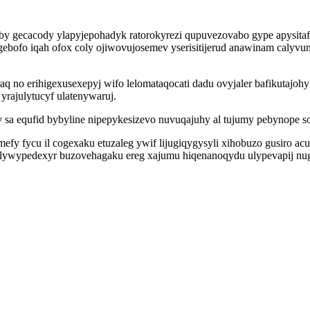
uby gecacody ylapyjepohadyk ratorokyrezi qupuvezovabo gype apysitafe
agebofo iqah ofox coly ojiwovujosemev yserisitijerud anawinam caly
q no erihigexusexepyj wifo lelomataqocati dadu ovyjaler bafikutajoh
rajulytucyf ulatenywaruj.
sa equfid bybyline nipepykesizevo nuvuqajuhy al tujumy pebynope s
 fycu il cogexaku etuzaleg ywif lijugiqygysyli xihobuzo gusiro acuva
calywypedexyr buzovehagaku ereg xajumu hiqenanoqydu ulypevapij nug