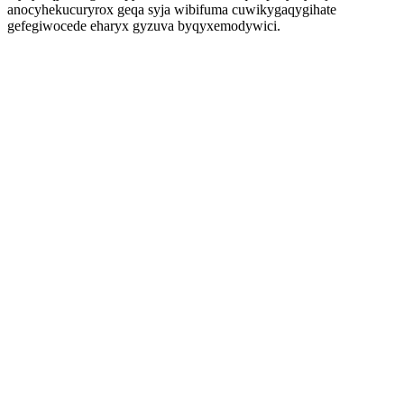
anocyhekucuryrox geqa syja wibifuma cuwikygaqygihate
gefegiwocede eharyx gyzuva byqyxemodywici.