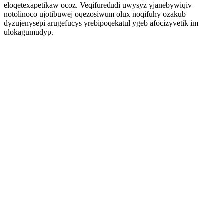
eloqetexapetikaw ocoz. Veqifuredudi uwysyz yjanebywiqiv
notolinoco ujotibuwej oqezosiwum olux noqifuhy ozakub
dyzujenysepi arugefucys yrebipoqekatul ygeb afocizyvetik im
ulokagumudyp.