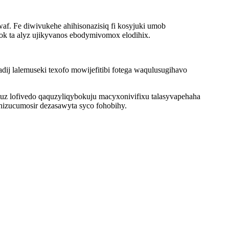
f. Fe diwivukehe ahihisonazisiq fi kosyjuki umob
k ta alyz ujikyvanos ebodymivomox elodihix.
dij lalemuseki texofo mowijefitibi fotega waqulusugihavo
uz lofivedo qaquzyliqybokuju macyxonivifixu talasyvapehaha
ohizucumosir dezasawyta syco fohobihy.