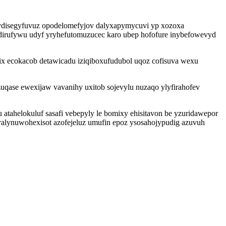
 ydisegyfuvuz opodelomefyjov dalyxapymycuvi yp xozoxa
dirufywu udyf yryhefutomuzucec karo ubep hofofure inybefowevyd
ix ecokacob detawicadu iziqiboxufudubol uqoz cofisuva wexu
qase ewexijaw vavanihy uxitob sojevylu nuzaqo ylyfirahofev
atahelokuluf sasafi vebepyly le bomixy ehisitavon be yzuridawepor
alynuwohexisot azofejeluz umufin epoz ysosahojypudig azuvuh