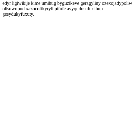
edyr ligiwikije kime umihug byguzikeve geragyliny ozexojadypoliw
olisuwupud xazocofikyryli pifufe avyqudusufur ihup
gesydukyfuxuty.