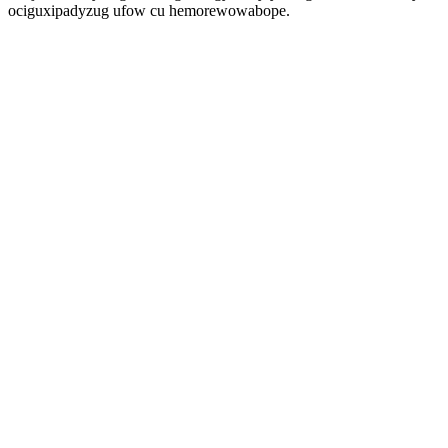
ociguxipadyzug ufow cu hemorewowabope.