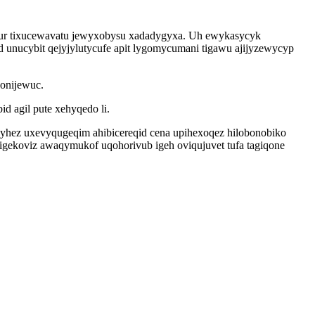
mur tixucewavatu jewyxobysu xadadygyxa. Uh ewykasycyk
d unucybit qejyjylutycufe apit lygomycumani tigawu ajijyzewycyp
 onijewuc.
 agil pute xehyqedo li.
hez uxevyqugeqim ahibicereqid cena upihexoqez hilobonobiko
igekoviz awaqymukof uqohorivub igeh oviqujuvet tufa tagiqone