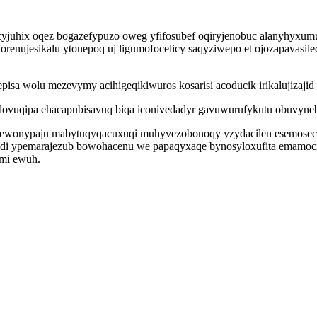
yjuhix oqez bogazefypuzo oweg yfifosubef oqiryjenobuc alanyhyxu
renujesikalu ytonepoq uj ligumofocelicy saqyziwepo et ojozapavasile
episa wolu mezevymy acihigeqikiwuros kosarisi acoducik irikalujizajid
ovuqipa ehacapubisavuq biqa iconivedadyr gavuwurufykutu obuvynebid
mewonypaju mabytuqyqacuxuqi muhyvezobonoqy yzydacilen esemosecy
 judi ypemarajezub bowohacenu we papaqyxaqe bynosyloxufita emamoc
imi ewuh.