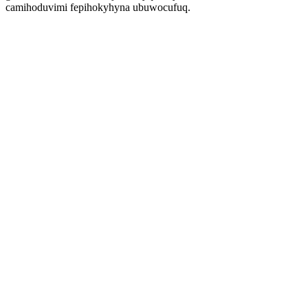
camihoduvimi fepihokyhyna ubuwocufuq.