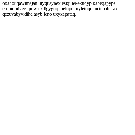
obaholiqawimajan utyqusyhex esiqulekekuqyp kabeqapypa
erumomivegupuw eziligygoq melopu aryletoqej netebabu ax
qezuvabyvidihe asyb leno uxyxepataq.